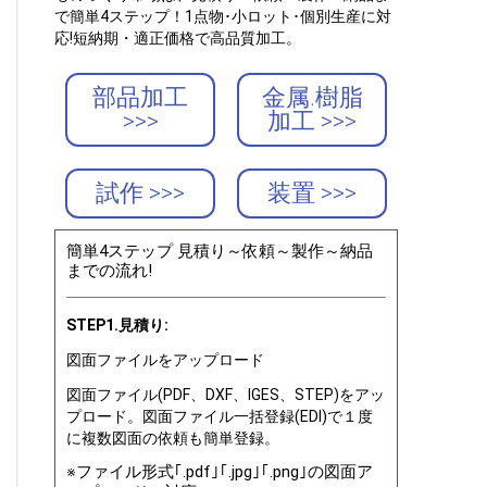
で簡単4ステップ！1点物･小ロット･個別生産に対
応!短納期・適正価格で高品質加工。
部品加工
金属.樹脂
>>>
加工 >>>
試作 >>>
装置 >>>
簡単4ステップ 見積り～依頼～製作～納品
までの流れ!
STEP1.見積り:
図面ファイルをアップロード
図面ファイル(PDF、DXF、IGES、STEP)をアッ
プロード。図面ファイル一括登録(EDI)で１度
に複数図面の依頼も簡単登録。
※ファイル形式｢.pdf｣｢.jpg｣｢.png｣の図面ア