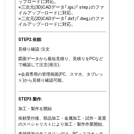
ップロードに対応。
※三次元(3D)CADデータ｢.igs｣｢.step｣のファ
イルアップ―ロードに対応。
※二次元(2D)CADデータ｢.dxf｣｢.dwg｣のファ
イルアップ―ロードに対応。
STEP2.依頼:
見積り確認･注文
図面データから最短見積り。見積りをPCなど
で確認して注文(発注)。
※会員専用の管理画面(PC、スマホ、タブレッ
ト)から見積り確認可能。
STEP3.製作:
加工・製作を開始
依頼受付後、部品加工・金属加工・試作・装置
のスペシャリストにより加工・製作作業開始。
進捗状況のモニタリングは、PC・スマホ・タ