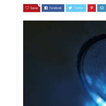
0
Save