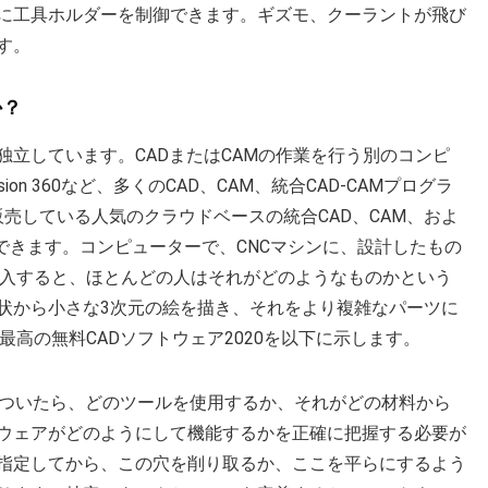
に工具ホルダーを制御できます。ギズモ、クーラントが飛び
す。
か？
から独立しています。CADまたはCAMの作業を行う別のコンピ
usion 360など、多くのCAD、CAM、統合CAD-CAMプログラ
が販売している人気のクラウドベースの統合CAD、CAM、およ
できます。コンピューターで、CNCマシンに、設計したもの
導入すると、ほとんどの人はそれがどのようなものかという
状から小さな3次元の絵を描き、それをより複雑なパーツに
最高の無料CADソフトウェア2020を以下に示します。
いついたら、どのツールを使用するか、それがどの材料から
ウェアがどのようにして機能するかを正確に把握する必要が
指定してから、この穴を削り取るか、ここを平らにするよう