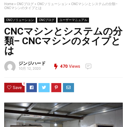
Home
»
CNCブログ
»
CNCソリューション
»
CNCマシンとシステムの分類–
CNCマシンのタイプとは
CNCソリューション
CNCブログ
ユーザーマニュアル
CNCマシンとシステムの分
類– CNCマシンのタイプと
は
ジンジハード
470
Views
10月 12, 2020
0
Save