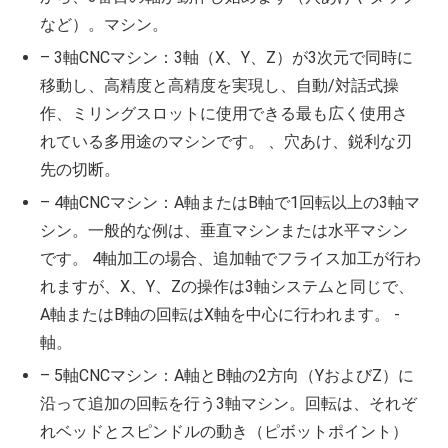
など）。マシン。
– 3軸CNCマシン：3軸（X、Y、Z）が3次元で同時に
移動し、高精度と高精度を実現し、自動/対話式操
作、ミリングスロットに使用できる最も広く使用さ
れている多用途のマシンです。 、穴あけ、鋭利な刃
先の切断。
– 4軸CNCマシン：A軸またはB軸で1回転以上の3軸マ
シン。一般的な例は、垂直マシンまたは水平マシン
です。 4軸加工の場合、追加軸でフライス加工が行わ
れますが、X、Y、Zの操作は3軸システムと同じで、
A軸またはB軸の回転はX軸を中心に行われます。 -
軸。
– 5軸CNCマシン：A軸とB軸の2方向（YおよびZ）に
沿って追加の回転を行う3軸マシン。回転は、それぞ
れベッドとスピンドルの動き（ピボットポイント）