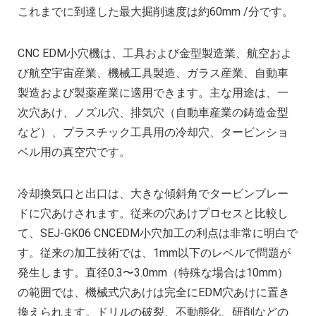
これまでに到達した最大掘削速度は約60mm /分です。
CNC EDM小穴機は、工具および金型製造業、航空およ
び航空宇宙産業、機械工具製造、ガラス産業、自動車
製造および製薬産業に適用できます。主な用途は、一
次穴あけ、ノズル穴、排気穴（自動車産業の鋳造金型
など）、プラスチック工具用の冷却穴、タービンショ
ベル用の真空穴です。
冷却換気口と出口は、大きな傾斜角でタービンブレー
ドに穴あけされます。従来の穴あけプロセスと比較し
て、SEJ-GK06 CNCEDM小穴加工の利点は非常に明白で
す。従来の加工技術では、1mm以下のレベルで問題が
発生します。直径0.3〜3.0mm（特殊な場合は10mm）
の範囲では、機械式穴あけは完全にEDM穴あけに置き
換えられます。ドリルの破裂、不動態化、研削などの