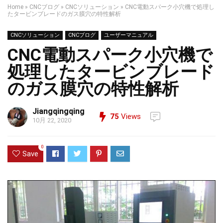
Home
»
CNCブログ
»
CNCソリューション
»
CNC電動スパーク小穴機で処理し
たタービンブレードのガス膜穴の特性解析
CNCソリューション
CNCブログ
ユーザーマニュアル
CNC電動スパーク小穴機で
処理したタービンブレード
のガス膜穴の特性解析
Jiangqingqing
75
Views
10月 22, 2020
0
Save