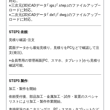
対応。
※三次元(3D)CADデータ｢.igs｣｢.step｣のファイルアップ―
ロードに対応。
※二次元(2D)CADデータ｢.dxf｣｢.dwg｣のファイルアップ―
ロードに対応。
STEP2.依頼:
見積り確認･注文
図面データから最短見積り。見積りをPCなどで確認して注
文(発注)。
※会員専用の管理画面(PC、スマホ、タブレット)から見積り
確認可能。
STEP3.製作:
加工・製作を開始
依頼受付後、部品加工・金属加工・試作・装置のスペシャ
リストにより加工・製作作業開始。
進捗状況のモニタリングは、PC・スマホ・タブレットなど