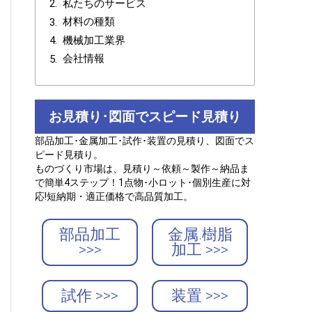
私たちのサービス
材料の種類
機械加工業界
会社情報
お見積り･図面でスピード見積り
部品加工･金属加工･試作･装置の見積り、図面でス
ピード見積り。
ものづくり市場は、見積り～依頼～製作～納品ま
で簡単4ステップ！1点物･小ロット･個別生産に対
応!短納期・適正価格で高品質加工。
部品加工
金属.樹脂
>>>
加工 >>>
試作 >>>
装置 >>>