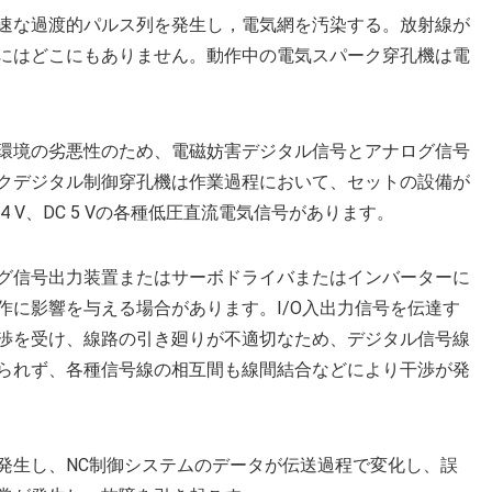
速な過渡的パルス列を発生し，電気網を汚染する。放射線が
にはどこにもありません。動作中の電気スパーク穿孔機は電
環境の劣悪性のため、電磁妨害デジタル信号とアナログ信号
クデジタル制御穿孔機は作業過程において、セットの設備が
V 24 V、DC 5 Vの各種低圧直流電気信号があります。
グ信号出力装置またはサーボドライバまたはインバーターに
作に影響を与える場合があります。I/O入出力信号を伝達す
渉を受け、線路の引き廻りが不適切なため、デジタル信号線
られず、各種信号線の相互間も線間結合などにより干渉が発
発生し、NC制御システムのデータが伝送過程で変化し、誤