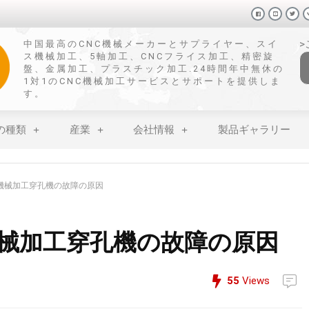
中国最高のCNC機械メーカーとサプライヤー、スイ
ス機械加工、5軸加工、CNCフライス加工、精密旋
盤、金属加工、プラスチック加工.24時間年中無休の
1対1のCNC機械加工サービスとサポートを提供しま
す。
の種類
産業
会社情報
製品ギャラリー
機械加工穿孔機の故障の原因
械加工穿孔機の故障の原因
55
Views