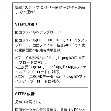
簡単4ステップ 見積り～依頼～製作～納品
までの流れ!
STEP1.見積り:
図面ファイルをアップロード
図面ファイル(PDF、DXF、IGES、STEP)をアッ
プロード。図面ファイル一括登録(EDI)で１度
に複数図面の依頼も簡単登録。
※ファイル形式｢.pdf｣｢.jpg｣｢.png｣の図面ア
ップロードに対応。
※三次元(3D)CADデータ｢.igs｣｢.step｣のファ
イルアップ―ロードに対応。
※二次元(2D)CADデータ｢.dxf｣｢.dwg｣のファ
イルアップ―ロードに対応。
STEP2.依頼:
見積り確認･注文
図面データから最短見積り。見積りをPCなど