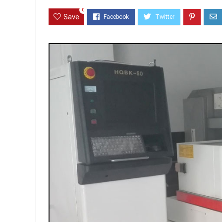
0
Save