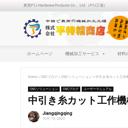
東莞PTJ Hardware Products Co.、Ltd.（PTJ工場）
ホームページ
機械加工サービス
材料
Home
»
CNCブログ
»
CNCソリューション
»
中引き糸カット工作
CNCソリューション
CNCブログ
ユーザーマニュアル
中引き糸カット工作機
Jiangqingqing
10月 19, 2020