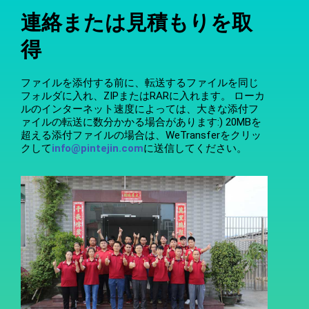
連絡または見積もりを取
得
ファイルを添付する前に、転送するファイルを同じ
フォルダに入れ、ZIPまたはRARに入れます。 ローカ
ルのインターネット速度によっては、大きな添付フ
ァイルの転送に数分かかる場合があります:) 20MBを
超える添付ファイルの場合は、WeTransferをクリッ
クして
info@pintejin.com
に送信してください。