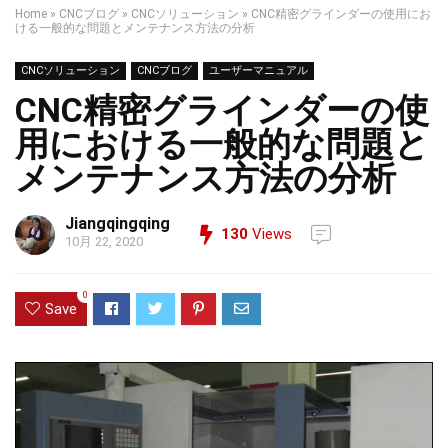
Home
»
CNCブログ
»
CNCソリューション
»
CNC精密グラインダーの使用にお
ける一般的な問題とメンテナンス方法の分析
CNCソリューション
CNCブログ
ユーザーマニュアル
CNC精密グラインダーの使
用における一般的な問題と
メンテナンス方法の分析
Jiangqingqing
130
Views
10月 22, 2020
0
Save