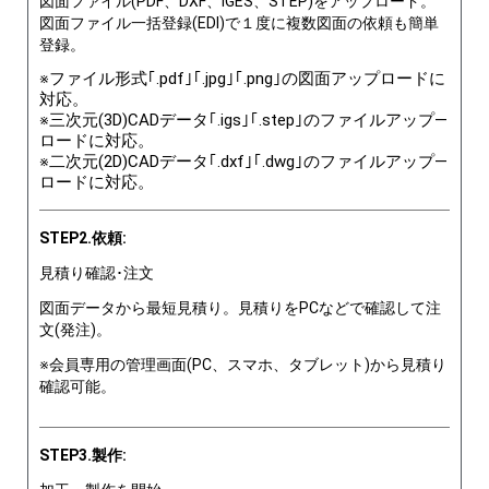
図面ファイル(PDF、DXF、IGES、STEP)をアップロード。
図面ファイル一括登録(EDI)で１度に複数図面の依頼も簡単
登録。
※ファイル形式｢.pdf｣｢.jpg｣｢.png｣の図面アップロードに
対応。
※三次元(3D)CADデータ｢.igs｣｢.step｣のファイルアップ―
ロードに対応。
※二次元(2D)CADデータ｢.dxf｣｢.dwg｣のファイルアップ―
ロードに対応。
STEP2.依頼:
見積り確認･注文
図面データから最短見積り。見積りをPCなどで確認して注
文(発注)。
※会員専用の管理画面(PC、スマホ、タブレット)から見積り
確認可能。
STEP3.製作: