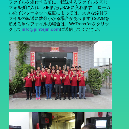
ファイルを添付する前に、転送するファイルを同じ
フォルダに入れ、ZIPまたはRARに入れます。 ローカ
ルのインターネット速度によっては、大きな添付フ
ァイルの転送に数分かかる場合があります:) 20MBを
超える添付ファイルの場合は、WeTransferをクリッ
クして
info@pintejin.com
に送信してください。