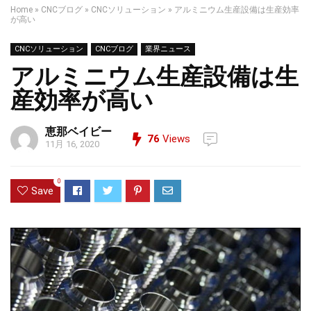
Home
»
CNCブログ
»
CNCソリューション
»
アルミニウム生産設備は生産効率
が高い
CNCソリューション
CNCブログ
業界ニュース
アルミニウム生産設備は生
産効率が高い
恵那ベイビー
76
Views
11月 16, 2020
0
Save