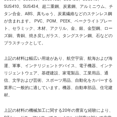
SUS410、SUS434、超二重鋼、炭素鋼、アルミニウム、チ
タン合金、ABS、真ちゅう、炭素繊維などのステンレス鋼
が含まれます。 PVC、POM、PEEK、ベークライトプレー
ト、セラミック、木材、アクリル、金、銀、金型鋼、ロー
ズ銅、青銅、焼き戻しガラス、タングステン鋼、石などの
プラスチックとして。
上記の材料は幅広い用途があり、航空宇宙、航海および海
運、軍事、インテリジェントデバイス、電子機器、インテ
リジェントウェア、基礎建設、家電製品、工業用品、通
信、文学および芸術、スポーツ用品、自動化をカバーする
業界に一般的に適しています。機器、自動車部品、住宅建
材。
上記の材料の機械加工に関する20年の豊富な経験により、