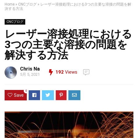
Home
»
CNCブログ
»
レーザー溶接処理における3つの主要な溶接の問題を解
決する方法
CNCブログ
レーザー溶接処理における
3つの主要な溶接の問題を
解決する方法
Chris Na
192
Views
5月 5, 2021
0
Save