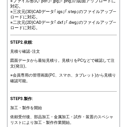
※ファイル形式｢.pdf｣｢.jpg｣｢.png｣の図面アップロードに
対応。
※三次元(3D)CADデータ｢.igs｣｢.step｣のファイルアップ―
ロードに対応。
※二次元(2D)CADデータ｢.dxf｣｢.dwg｣のファイルアップ―
ロードに対応。
STEP2.依頼:
見積り確認･注文
図面データから最短見積り。見積りをPCなどで確認して注
文(発注)。
※会員専用の管理画面(PC、スマホ、タブレット)から見積り
確認可能。
STEP3.製作:
加工・製作を開始
依頼受付後、部品加工・金属加工・試作・装置のスペシャ
リストにより加工・製作作業開始。